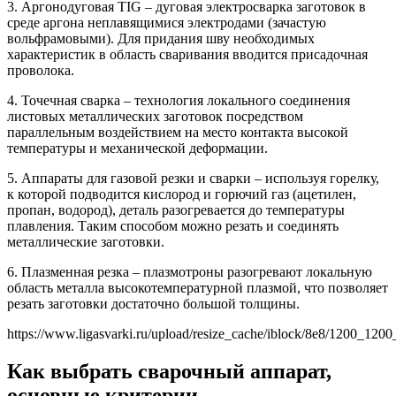
3. Аргонодуговая TIG – дуговая электросварка заготовок в
среде аргона неплавящимися электродами (зачастую
вольфрамовыми). Для придания шву необходимых
характеристик в область сваривания вводится присадочная
проволока.
4. Точечная сварка – технология локального соединения
листовых металлических заготовок посредством
параллельным воздействием на место контакта высокой
температуры и механической деформации.
5. Аппараты для газовой резки и сварки – используя горелку,
к которой подводится кислород и горючий газ (ацетилен,
пропан, водород), деталь разогревается до температуры
плавления. Таким способом можно резать и соединять
металлические заготовки.
6. Плазменная резка – плазмотроны разогревают локальную
область металла высокотемпературной плазмой, что позволяет
резать заготовки достаточно большой толщины.
https://www.ligasvarki.ru/upload/resize_cache/iblock/8e8/1200_120
Как выбрать сварочный аппарат,
основные критерии