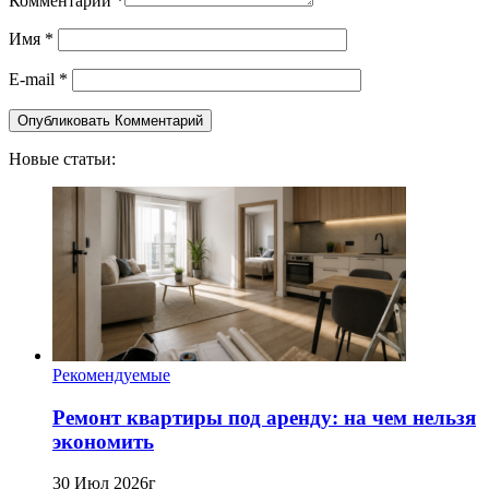
Комментарий
*
Имя
*
E-mail
*
Новые статьи:
Рекомендуемые
Ремонт квартиры под аренду: на чем нельзя
экономить
30 Июл 2026г