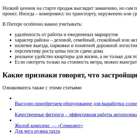
Низкий ценник на старте продаж выглядит заманчиво, но сам по
проект. Иногда – компромисс по транспорту, окружению или с
В Питере особенно важно учитывать:
удалённость от работы и ежедневных маршрутов
характер района – деловой, семейный, спокойный или а
наличие выезда, парковки и понятной дорожной логисти
перспективу роста цены после сдачи дома
реальное удобство квартиры для жизни, а не только для 
Если смотреть только на стоимость метра, можно выиграть
Какие признаки говорят, что застройщи
Ознакомьтесь также с этими статьями
Выгодно приобретаем оборудование для выработки солн
Качественные фитинги – эффективная работы автополив
Жилой комплекс — «Семицвет»
Для чего нужна тахта