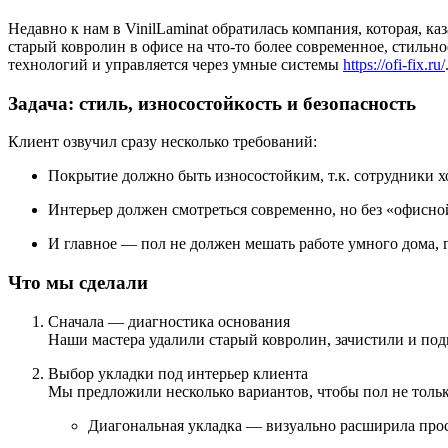
Недавно к нам в VinilLaminat обратилась компания, которая, к
старый ковролин в офисе на что-то более современное, стильн
технологий и управляется через умные системы
https://ofi-fix.ru/
Задача: стиль, износостойкость и безопасность
Клиент озвучил сразу несколько требований:
Покрытие должно быть износостойким, т.к. сотрудники хо
Интерьер должен смотреться современно, но без «офисно
И главное — пол не должен мешать работе умного дома, г
Что мы сделали
Сначала — диагностика основания
Наши мастера удалили старый ковролин, зачистили и под
Выбор укладки под интерьер клиента
Мы предложили несколько вариантов, чтобы пол не тольк
Диагональная укладка — визуально расширила прос