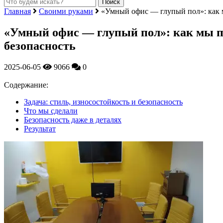
Главная
Своими руками
«Умный офис — глупый пол»: как м
«Умный офис — глупый пол»: как мы п
безопасность
2025-06-05
9066
0
Содержание:
Задача: стиль, износостойкость и безопасность
Что мы сделали
Безопасность даже в деталях
Результат