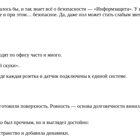
азалось бы, и так знает всё о безопасности — «Информзащита». 
ое и при этом… безопасное. Да, даже пол может стать слабым зв
.
дят по офису часто и много.
й скуки».
де каждая розетка и датчик подключены к единой системе.
готовили поверхность. Ровность — основа долговечности винила
о был прочным, но и выглядел достойно:
транство и добавила динамики.