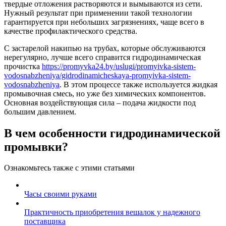
твердые отложения растворяются и вымываются из сети.
Нужный результат при применении такой технологии
гарантируется при небольших загрязнениях, чаще всего в
качестве профилактического средства.
С застарелой накипью на трубах, которые обслуживаются
нерегулярно, лучше всего справится гидродинамическая
прочистка
https://promyvka24.by/uslugi/promyivka-sistem-
vodosnabzheniya/gidrodinamicheskaya-promyivka-sistem-
vodosnabzheniya
. В этом процессе также используется жидкая
промывочная смесь, но уже без химических компонентов.
Основная воздействующая сила – подача жидкости под
большим давлением.
В чем особенности гидродинамической
промывки?
Ознакомьтесь также с этими статьями
Часы своими руками
Практичность приобретения вешалок у надежного
поставщика