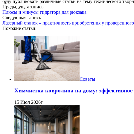
буду публиковать различные статьи на тему технического твор
Предыдущая запись
Плюсы и минусы гидратора для рюкзака
Следующая запись
Лазерный станок – практичность приобретения у проверенног
Похожие статьи:
Советы
Химчистка ковролина на дому: эффективное 
15 Июл 2026г