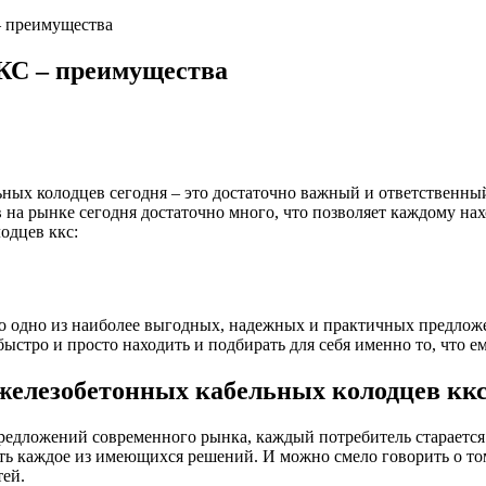
 преимущества
КС – преимущества
ьных колодцев сегодня – это достаточно важный и ответственны
в на рынке сегодня достаточно много, что позволяет каждому нах
одцев ккс:
то одно из наиболее выгодных, надежных и практичных предло
ыстро и просто находить и подбирать для себя именно то, что е
елезобетонных кабельных колодцев кк
редложений современного рынка, каждый потребитель старается 
ть каждое из имеющихся решений. И можно смело говорить о то
ей.