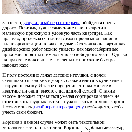
Зачастую,
услуги дизайнера интерьера
обойдется очень
дорого. Поэтому, лучше самостоятельно превратить
маленькую прихожую в удобную часть квартиры. Как
правило, прихожая считается самой проблемной зоной в
плане организации порядка в доме. Это только на картинках
дизайнерских работ можно увидеть, как малогабаритные
прихожие опрятны и имеют много свободного места. Однако
на практике вовсе иначе – маленькие прихожие быстро
наводят хаос.
Н полу постоянно лежат детские игрушки, с полок
свешиваются головные уборы, сложно найти в куче вещей
вторую перчатку. И такое ощущение, что вы живете в
квартире ни одни, вместе с невидимой семьей. С таким
хаосом поможет справиться умелая сортировка и здесь не
стоит искать трудных путей – нужно взять в помощь корзины.
Поэтому знать
дизайнер интерьера цену
необходимо, чтобы
учесть свой бюджет.
Корзина в данном случае может быть текстильной,
металлической или плетеной. Корзина – удобный аксессуар,