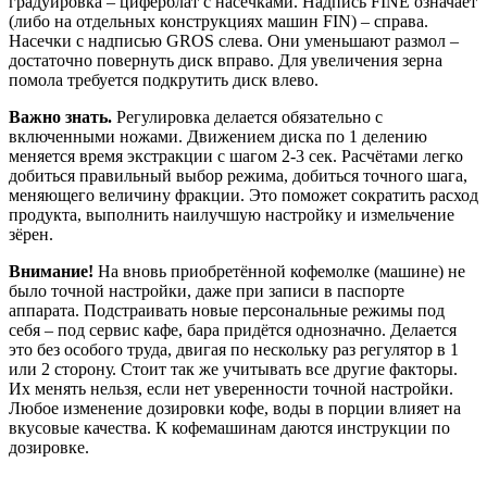
градуировка – циферблат с насечками. Надпись FINE означает
(либо на отдельных конструкциях машин FIN) – справа.
Насечки с надписью GROS слева. Они уменьшают размол –
достаточно повернуть диск вправо. Для увеличения зерна
помола требуется подкрутить диск влево.
Важно знать.
Регулировка делается обязательно с
включенными ножами. Движением диска по 1 делению
меняется время экстракции с шагом 2-3 сек. Расчётами легко
добиться правильный выбор режима, добиться точного шага,
меняющего величину фракции. Это поможет сократить расход
продукта, выполнить наилучшую настройку и измельчение
зёрен.
Внимание!
На вновь приобретённой кофемолке (машине) не
было точной настройки, даже при записи в паспорте
аппарата. Подстраивать новые персональные режимы под
себя – под сервис кафе, бара придётся однозначно. Делается
это без особого труда, двигая по нескольку раз регулятор в 1
или 2 сторону. Стоит так же учитывать все другие факторы.
Их менять нельзя, если нет уверенности точной настройки.
Любое изменение дозировки кофе, воды в порции влияет на
вкусовые качества. К кофемашинам даются инструкции по
дозировке.