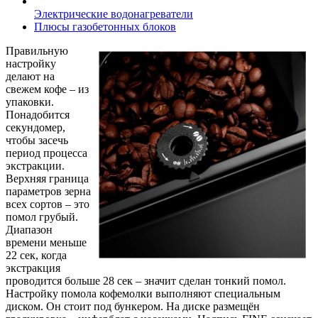
Электрические водонагреватели
Плюсы газобетонных блоков
Правильную
настройку
делают на
свежем кофе – из
упаковки.
Понадобится
секундомер,
чтобы засечь
период процесса
экстракции.
Верхняя граница
параметров зерна
всех сортов – это
помол грубый.
Диапазон
времени меньше
22 сек, когда
экстракция
проводится больше 28 сек – значит сделан тонкий помол.
Настройку помола кофемолки выполняют специальным
диском. Он стоит под бункером. На диске размещён