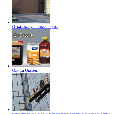
Откатные уличные ворота
Олифа Оксоль