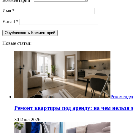
Комментарий
*
Имя
*
E-mail
*
Новые статьи:
Рекоменду
Ремонт квартиры под аренду: на чем нельзя
30 Июл 2026г