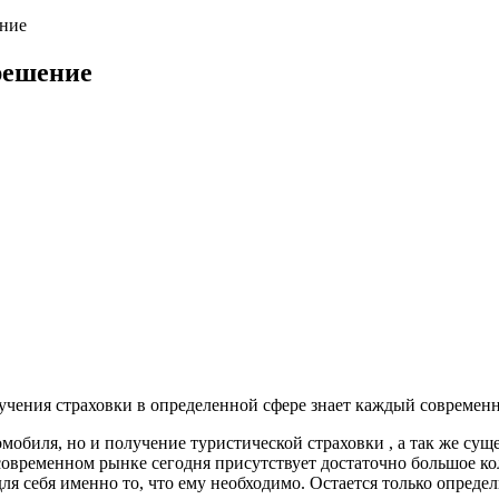
ение
решение
лучения страховки в определенной сфере знает каждый современ
омобиля, но и получение туристической страховки , а так же су
 современном рынке сегодня присутствует достаточно большое к
я себя именно то, что ему необходимо. Остается только определ