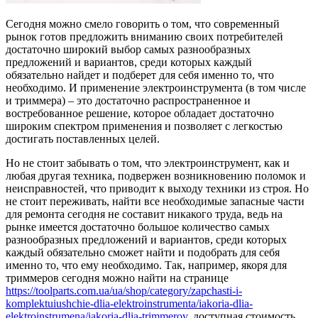
Сегодня можно смело говорить о том, что современный
рынок готов предложить вниманию своих потребителей
достаточно широкий выбор самых разнообразных
предложений и вариантов, среди которых каждый
обязательно найдет и подберет для себя именно то, что
необходимо.
И применение электроинструмента (в том числе
и триммера) – это достаточно распространенное и
востребованное решение, которое обладает достаточно
широким спектром применения и позволяет с легкостью
достигать поставленных целей.
Но не стоит забывать о том, что электроинструмент, как и
любая другая техника, подвержен возникновению поломок и
неисправностей, что приводит к выходу техники из строя. Но
не стоит переживать, найти все необходимые запасные части
для ремонта сегодня не составит никакого труда, ведь на
рынке имеется достаточно большое количество самых
разнообразных предложений и вариантов, среди которых
каждый обязательно сможет найти и подобрать для себя
именно то, что ему необходимо. Так, например, якоря для
триммеров сегодня можно найти на странице
https://toolparts.com.ua/ua/shop/category/zapchasti-i-
komplektuiushchie-dlia-elektroinstrumenta/iakoria-dlia-
elektroinstrumena/iakoria-dlia-trimmerov
, доступная стоимость,