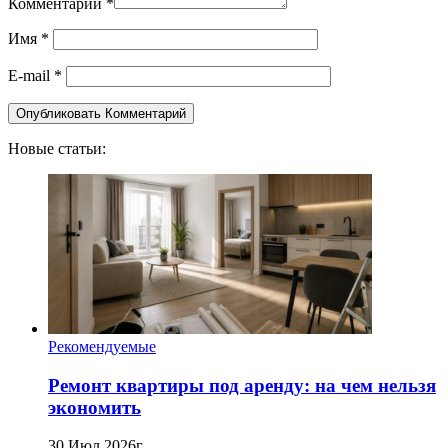
Комментарий
*
Имя
*
E-mail
*
Новые статьи:
Рекомендуемые
Ремонт квартиры под аренду: на чем нельзя
экономить
30 Июл 2026г