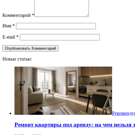
Комментарий
*
Имя
*
E-mail
*
Новые статьи:
Рекоменду
Ремонт квартиры под аренду: на чем нельзя