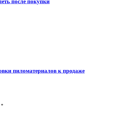
леть после покупки
товки пиломатериалов к продаже
 *