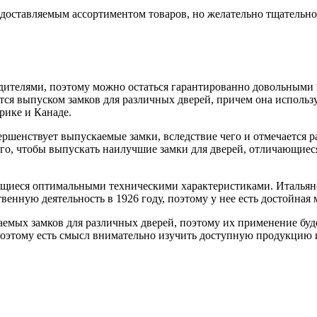
доставляемым ассортиментом товаров, но желательно тщательно
дителями, поэтому можно остаться гарантированно довольными 
ется выпуском замков для различных дверей, причем она исполь
рике и Канаде.
ершенствует выпускаемые замки, вследствие чего и отмечается
того, чтобы выпускать наилучшие замки для дверей, отличающи
ющиеся оптимальными техническими характеристиками. Итальянс
нную деятельность в 1926 году, поэтому у нее есть достойная м
каемых замков для различных дверей, поэтому их применение б
поэтому есть смысл внимательно изучить доступную продукцию 