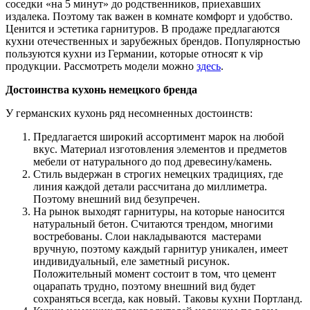
соседки «на 5 минут» до родственников, приехавших
издалека.
Поэтому так важен в комнате комфорт и удобство.
Ценится и эстетика гарнитуров. В продаже предлагаются
кухни отечественных и зарубежных брендов. Популярностью
пользуются кухни из Германии, которые относят к vip
продукции. Рассмотреть модели можно
здесь
.
Достоинства
кухонь
немецкого
бренда
У германских кухонь ряд несомненных достоинств:
Предлагается широкий ассортимент марок на любой
вкус. Материал изготовления элементов и предметов
мебели от натурального до под древесину/камень.
Стиль выдержан в строгих немецких традициях, где
линия каждой детали рассчитана до миллиметра.
Поэтому внешний вид безупречен.
На рынок выходят гарнитуры, на которые наносится
натуральный бетон. Считаются трендом, многими
востребованы. Слои накладываются мастерами
вручную, поэтому каждый гарнитур уникален, имеет
индивидуальный, еле заметный рисунок.
Положительный момент состоит в том, что цемент
оцарапать трудно, поэтому внешний вид будет
сохраняться всегда, как новый. Таковы кухни Портланд.