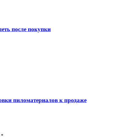
леть после покупки
товки пиломатериалов к продаже
 *