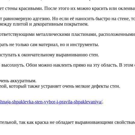
ет стены красивыми. После этого их можно красить или оклеива
 равномерную адгезию. Но если её наносить быстро на стене, 
 между плитой и декоративным покрытием.
оответствующими металлическими пластинами, расположенными
ать не только сам материал, но и инструменты.
иступать к окончательному выравниванию стен.
ысохнуть. Обои можно наклеить прямо на эту область. В этом с
чень аккуратным.
й, который также устраняет очень мелкие дефекты стен.
ishnaja-shpaklevka-sten-vybor-i-pravila-shpaklevaniya/
.
.
льной, так как краска не обладает выравнивающими свойствами