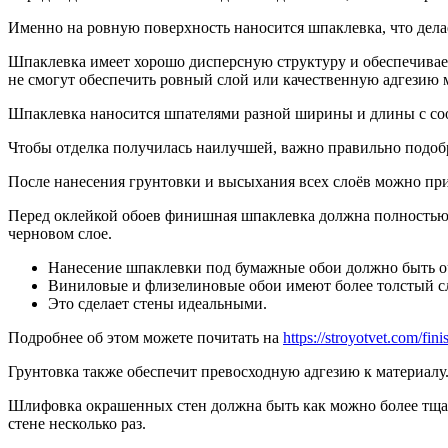
Именно на ровную поверхность наносится шпаклевка, что дела
Шпаклевка имеет хорошо дисперсную структуру и обеспечивает
не смогут обеспечить ровный слой или качественную адгезию
Шпаклевка наносится шпателями разной ширины и длины с с
Чтобы отделка получилась наилучшей, важно правильно подобр
После нанесения грунтовки и высыхания всех слоёв можно пр
Перед оклейкой обоев финишная шпаклевка должна полностью в
черновом слое.
Нанесение шпаклевки под бумажные обои должно быть о
Виниловые и флизелиновые обои имеют более толстый сло
Это сделает стены идеальными.
Подробнее об этом можете почитать на
https://stroyotvet.com/fin
Грунтовка также обеспечит превосходную адгезию к материалу
Шлифовка окрашенных стен должна быть как можно более тщате
стене несколько раз.