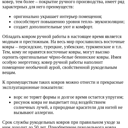
ковер, тем более – покрытие ручного производства, имеет ряд
характерных для него преимуществ:
оригинально украшает интерьер помещения;
способствует повышению уровня тепло- звукоизоляции;
создает дополнительные уют и комфорт.
Обладать ковром ручной работы в настоящее время является
модным и престижным. На весь мир прославились восточные
ковры – персидские, турецкие, узбекские, туркменские и т.п.
Тем, кому не нравятся восточные ковры, могут высоко
оценить оригинальные чёрно-белые бенинские ковры. Имея
особую энергетику, ковер ручной работы наполнит
помещение необычной аурой, свойственной рукодельным
вещам.
К преимуществам таких ковров можно отнести и прекрасные
эксплуатационные показатели:
ворс не теряет формы и долгое время остается упругим;
рисунок ковра не выцветает под воздействием
солнечных лучей, а природные красители для нитей не
вызывают аллергии.
Срок службы рукодельных ковров при правильном уходе за
ним доходит до 50 лет. Приобретение рукодельного ковра