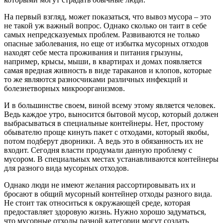
На первый взгляд, может показаться, что вывоз мусора – это
не такой уж важный вопрос. Однако сколько он таит в себе
самых непредсказуемых проблем. Развиваются не только
опасные заболевания, но еще от избытка мусорных отходов
находят себе места проживания и питания грызуны,
например, крысы, мыши, в квартирах и домах появляется
самая вредная живность в виде тараканов и клопов, которые
то же являются разносчиками различных инфекций и
болезнетворных микроорганизмов.
И в большинстве своем, виной всему этому является человек.
Ведь каждое утро, выносится бытовой мусор, который должен
выбрасываться в специальные контейнеры. Нет, простому
обывателю проще кинуть пакет с отходами, который якобы,
потом подберут дворники. А ведь это в обязанность их не
входит. Сегодня власти продумали данную проблему с
мусором. В специальных местах устанавливаются контейнеры
для разного вида мусорных отходов.
Однако люди не имеют желания рассортировывать их и
бросают в общий мусорный контейнер отходы разного вида.
Не стоит так относиться к окружающей среде, которая
предоставляет здоровую жизнь. Нужно хорошо задуматься,
что мусорные отходы разной категории могут создать