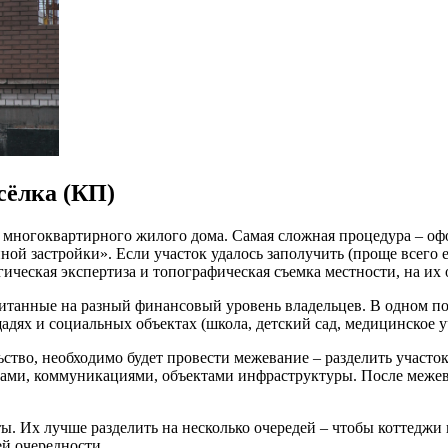
сёлка (КП)
а многоквартирного жилого дома. Самая сложная процедура – оф
ой застройки». Если участок удалось заполучить (проще всего 
гическая экспертиза и топографическая съемка местности, на их 
танные на разный финансовый уровень владельцев. В одном пос
адях и социальных объектах (школа, детский сад, медицинское у
ство, необходимо будет провести межевание – разделить участо
огами, коммуникациями, объектами инфраструктуры. После межев
. Их лучше разделить на несколько очередей – чтобы коттеджи 
й очередности.