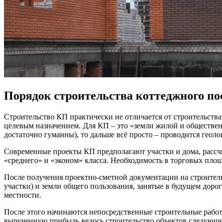
Порядок строительства коттеджного по
Строительство КП практически не отличается от строительств
целевым назначением. Для КП – это «земли жилой и общественн
достаточно гуманны), то дальше всё просто – проводится геоло
Современные проекты КП предполагают участки и дома, рассчи
«среднего» и «эконом» класса. Необходимость в торговых площ
После получения проектно-сметной документации на строитель
участки) и земли общего пользования, занятые в будущем дор
местности.
После этого начинаются непосредственные строительные работы
вырученную прибыль велось строительство объектов следующе