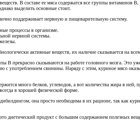
 веществ. В составе ее мяса содержатся все группы витаминов В
однако выделить основные стоит.
тлично поддерживает нервную и пищеварительную систему.
ные процессы в организме.
льной нервной системы.
железы.
иологически активные веществ, их наличие сказывается на всем
пы В прекрасно сказываются на работе головного мозга. Это уже
ию с употреблением свинины. Наряду с этим, куриное мясо оказ
ержится много белков, углеводов, а вот количества жира в ней, 
 всегда в хорошей физической форме.
одибилдингом, она просто необходима в их рационе, так как ку
– это диетический продукт с большим содержанием полезных вещ