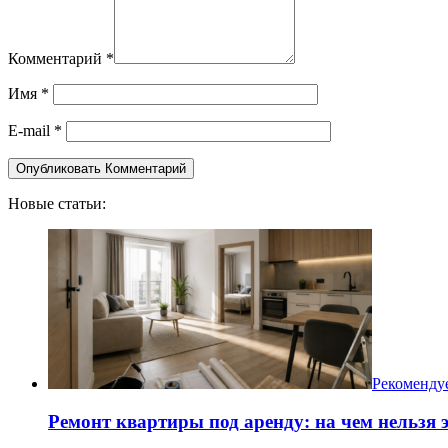
Комментарий
*
Имя
*
E-mail
*
Новые статьи:
Рекоменду
Ремонт квартиры под аренду: на чем нельзя