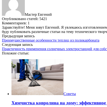
Мастер Евгений
Опубликовано статей: 5421
Комментариев: 1
Здравствуйте! Меня зовут Евгений. Я увлекаюсь изготовлением 
буду публиковать различные статьи на тему технического твор
Предыдущая запись
Преимущественные особенности теплиц из поликарбоната
Следующая запись
Практичность применения солнечных электростанций для собс
Похожие статьи:
Советы
Химчистка ковролина на дому: эффективное 