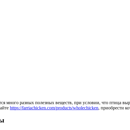
тся много разных полезных веществ, при условии, что птица вы
сайте
https://farriachicken.com/products/wholechicken
, приобрести к
цы