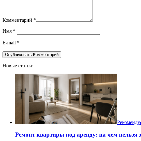
Комментарий
*
Имя
*
E-mail
*
Новые статьи:
Рекоменду
Ремонт квартиры под аренду: на чем нельзя