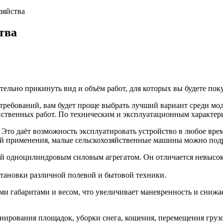
зяйства
тва
ельно прикинуть вид и объём работ, для которых вы будете пок
требований, вам будет проще выбрать лучший вариант среди мо
ственных работ. По техническим и эксплуатационным характерис
Это даёт возможность эксплуатировать устройство в любое врем
й применения, малые сельскохозяйственные машины можно подра
ый одноцилиндровым силовым агрегатом. Он отличается невысок
становки различной полевой и бытовой техники.
 габаритами и весом, что увеличивает маневренность и снижает
нирования площадок, уборки снега, кошения, перемещения грузо