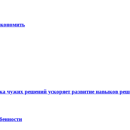
 экономить
рка чужих решений ускоряет развитие навыков реш
бенности