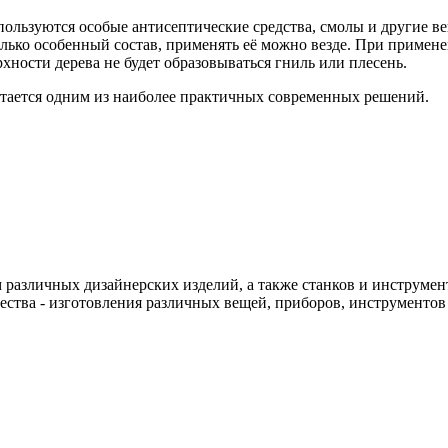
пользуются особые антисептические средства, смолы и другие в
столько особенный состав, применять её можно везде. При приме
рхности дерева не будет образовываться гниль или плесень.
итается одним из наиболее практичных современных решений.
различных дизайнерских изделий, а также станков и инструменто
чества - изготовления различных вещей, приборов, инструменто