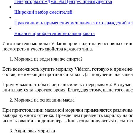
Генераторы от «Джи Эм Центр»: преимущества
Широкий выбор смесителей
Практичность применения металлических ограждений для
Нюансы приобретения металлопроката
Изготовители морилки Vidaron производят пару основных типо
посмотреть и учесть свойства каждого типа.
Морилка из воды или же спирта?
Есть возможность купить морилку Vidaron, готовую к применен
состав, не имеющий противный запах. Для получения насыщенн
Причем важно чтобы слои наносились с перерывами. В случае в
впитывается за короткое время. Благодаря этому, шанс того, др
Морилка на основании масла
При приготовлении масляной морилки применяются различные в
выбора нужного оттенка. Прежде чем применять морилку на осн
использовании кондиционера. Лишь тогда получиться насытить
Акриловая морилка