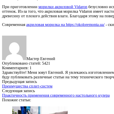
При приготовлении
морилки акриловой Vidaron
безусловно ис
оттенок. Из-за того, что акриловая морилка Vidaron имеет на
древесину от плохого действия влаги. Благодаря этому на пове
Современная
акриловая морилка на https://okoloremonta.ua/
- ск
Мастер Евгений
Опубликовано статей: 5421
Комментариев: 1
Здравствуйте! Меня зовут Евгений. Я увлекаюсь изготовлением 
буду публиковать различные статьи на тему технического твор
Предыдущая запись
Преимущества сплит-систем
Следующая запись
Практичность применения современного настольного кулера
Похожие статьи: