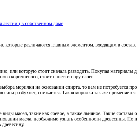
 лестниц в собственном доме
в, которые различаются главным элементом, входящим в состав.
ию, или которую стоит сначала разводить. Покупая материалы д
ого коричневого, стоит нанести пару слоев.
ыбора морилки на основании спирта, то вам не потребуется про
евесина разбухнет, снижается. Такая морилка так же применяется
иды масел, такие как соевое, а также льняное. Такие составы 
овании масла, необходимо узнать особенности древесины. По пр
 древесину.